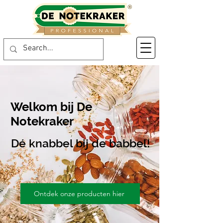
Welkom bij De
Notekraker
Dé knabbel bij de babbel!
Ontdek onze producten hier