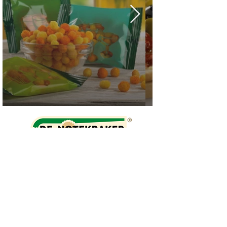
Meensesteenweg
245 - 8870
Izegem
Tel:
0032 56 50 32 70
Email:
info@denotekraker.be
Schrijf u in op onze nieuwsbrief en 