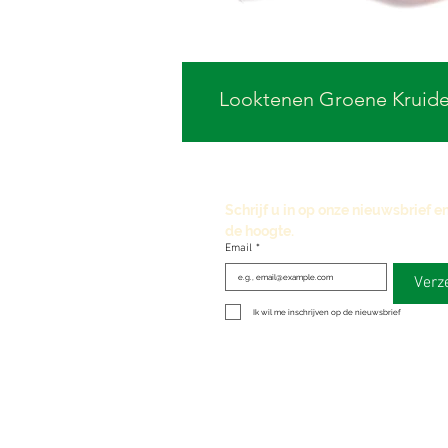
Looktenen Groene Kruid
Schrijf u in op onze nieuwsbrief en 
de hoogte. 
Email
*
Verz
Ik wil me inschrijven op de nieuwsbrief