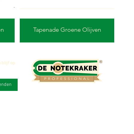
en
Tapenade Groene Olijven
blijf op 
enden