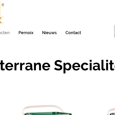
ucten
Pernoix
Nieuws
Contact
terrane Specialit