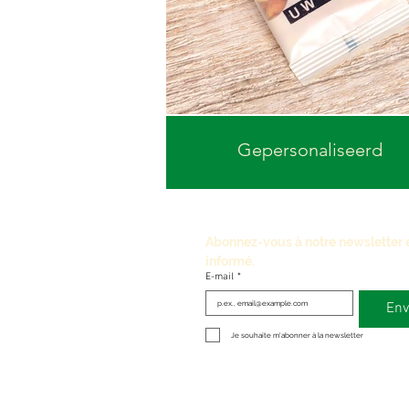
Gepersonaliseerd
Abonnez-vous à notre newsletter et
informé.
E-mail
*
Env
Je souhaite m'abonner à la newsletter