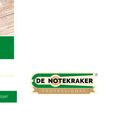
 restez 
oyer